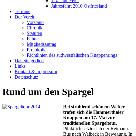
120-Jahr-Feier
Jahresfahrt 2010 Ostfriesland
Termine
Der Verein
Vorstand
Chronik
Statuten
Fahne
Mitgliedsantrag
Protokolle
Richtlinien des südwestfälischen Knappenrings
Das Steigerlied
Links
Kontakt & Impressum
Datenschutz
Rund um den Spargel
Bei strahlend schönem Wetter
trafen sich die Hammerthaler
Knappen am 17. Mai zur
traditionellen Spargeltour.
Pünktlich setzte sich der Reimann-
Bus nach Walbeck in Bewegung. In