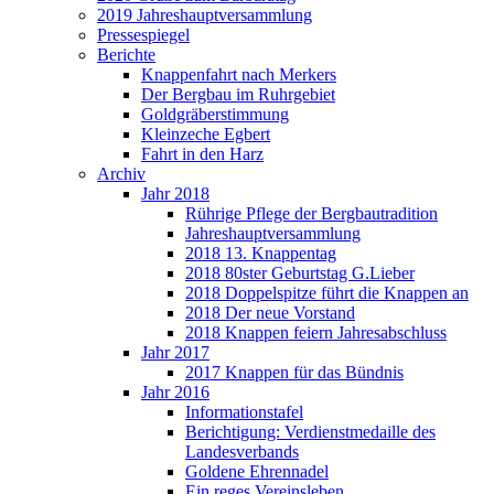
2019 Jahreshauptversammlung
Pressespiegel
Berichte
Knappenfahrt nach Merkers
Der Bergbau im Ruhrgebiet
Goldgräberstimmung
Kleinzeche Egbert
Fahrt in den Harz
Archiv
Jahr 2018
Rührige Pflege der Bergbautradition
Jahreshauptversammlung
2018 13. Knappentag
2018 80ster Geburtstag G.Lieber
2018 Doppelspitze führt die Knappen an
2018 Der neue Vorstand
2018 Knappen feiern Jahresabschluss
Jahr 2017
2017 Knappen für das Bündnis
Jahr 2016
Informationstafel
Berichtigung: Verdienstmedaille des
Landesverbands
Goldene Ehrennadel
Ein reges Vereinsleben