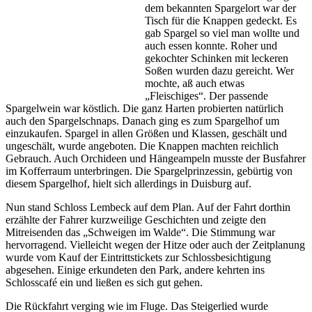
dem bekannten Spargelort war der
Tisch für die Knappen gedeckt. Es
gab Spargel so viel man wollte und
auch essen konnte. Roher und
gekochter Schinken mit leckeren
Soßen wurden dazu gereicht. Wer
mochte, aß auch etwas
„Fleischiges“. Der passende
Spargelwein war köstlich. Die ganz Harten probierten natürlich
auch den Spargelschnaps. Danach ging es zum Spargelhof um
einzukaufen. Spargel in allen Größen und Klassen, geschält und
ungeschält, wurde angeboten. Die Knappen machten reichlich
Gebrauch. Auch Orchideen und Hängeampeln musste der Busfahrer
im Kofferraum unterbringen. Die Spargelprinzessin, gebürtig von
diesem Spargelhof, hielt sich allerdings in Duisburg auf.
Nun stand Schloss Lembeck auf dem Plan. Auf der Fahrt dorthin
erzählte der Fahrer kurzweilige Geschichten und zeigte den
Mitreisenden das „Schweigen im Walde“. Die Stimmung war
hervorragend. Vielleicht wegen der Hitze oder auch der Zeitplanung
wurde vom Kauf der Eintrittstickets zur Schlossbesichtigung
abgesehen. Einige erkundeten den Park, andere kehrten ins
Schlosscafé ein und ließen es sich gut gehen.
Die Rückfahrt verging wie im Fluge. Das Steigerlied wurde