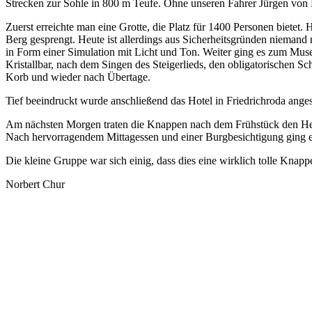
Strecken zur Sohle in 800 m Teufe. Ohne unseren Fahrer Jürgen von 
Zuerst erreichte man eine Grotte, die Platz für 1400 Personen bietet
Berg gesprengt. Heute ist allerdings aus Sicherheitsgründen nieman
in Form einer Simulation mit Licht und Ton. Weiter ging es zum M
Kristallbar, nach dem Singen des Steigerlieds, den obligatorischen
Korb und wieder nach Übertage.
Tief beeindruckt wurde anschließend das Hotel in Friedrichroda ange
Am nächsten Morgen traten die Knappen nach dem Frühstück den Heim
Nach hervorragendem Mittagessen und einer Burgbesichtigung ging 
Die kleine Gruppe war sich einig, dass dies eine wirklich tolle Knapp
Norbert Chur