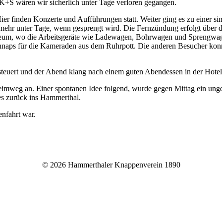
K+S wären wir sicherlich unter Tage verloren gegangen.
. Hier finden Konzerte und Aufführungen statt. Weiter ging es zu einer
d mehr unter Tage, wenn gesprengt wird. Die Fernzündung erfolgt über
useum, wo die Arbeitsgeräte wie Ladewagen, Bohrwagen und Sprengwag
 Schnaps für die Kameraden aus dem Ruhrpott. Die anderen Besucher ko
steuert und der Abend klang nach einem guten Abendessen in der Hotel
weg an. Einer spontanen Idee folgend, wurde gegen Mittag ein ungep
es zurück ins Hammerthal.
enfahrt war.
© 2026 Hammerthaler Knappenverein 1890