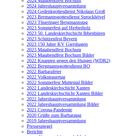
2024 Maiabendfest Bochum
2024 Jahreshauptversammlung
2024 Gedenkgottesdienst Nikolaus Groß
2023 Bermannsgottesdienst Sprockhövel
2023 Thueringer Bergmannstag
2023 Sommerfest auf Herberholz
2023 50. Landeskirchschicht Ibbenbüren
2023 Schützenfest Bevern
2023 150 Jahre KV Giershagen
2023 Maiabendfest Bochum
2023 Maiabendfest Bochum Bilder
2022 Knappen gegen den Hunger (WDR2)
2022 Bergmannsgottesdienst BO
2022 Barbarafeier
2022 Volkstrauertag
2022 Sommerfest Muttental Bilder
2022 Landeskirchschicht Xanten
2022 Landeskirchschicht Xanten Bilder
2022 Jahreshauptversammlung
2022 Jahreshauptversammlung Bilder
2021 Corona-Pandemie
2020 Grüße zum Barbaratag
2019 Jahreshauptversammlung
Pressespiegel
Berichte