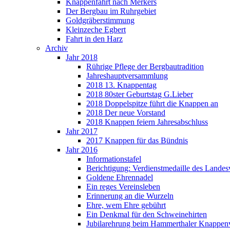
Knappenfahrt nach Merkers
Der Bergbau im Ruhrgebiet
Goldgräberstimmung
Kleinzeche Egbert
Fahrt in den Harz
Archiv
Jahr 2018
Rührige Pflege der Bergbautradition
Jahreshauptversammlung
2018 13. Knappentag
2018 80ster Geburtstag G.Lieber
2018 Doppelspitze führt die Knappen an
2018 Der neue Vorstand
2018 Knappen feiern Jahresabschluss
Jahr 2017
2017 Knappen für das Bündnis
Jahr 2016
Informationstafel
Berichtigung: Verdienstmedaille des Lande
Goldene Ehrennadel
Ein reges Vereinsleben
Erinnerung an die Wurzeln
Ehre, wem Ehre gebührt
Ein Denkmal für den Schweinehirten
Jubilarehrung beim Hammerthaler Knappen