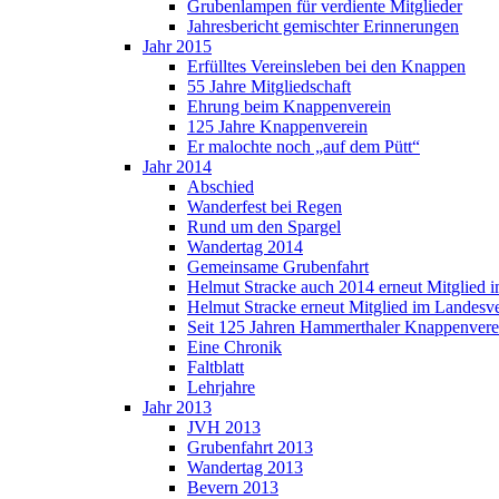
Grubenlampen für verdiente Mitglieder
Jahresbericht gemischter Erinnerungen
Jahr 2015
Erfülltes Vereinsleben bei den Knappen
55 Jahre Mitgliedschaft
Ehrung beim Knappenverein
125 Jahre Knappenverein
Er malochte noch „auf dem Pütt“
Jahr 2014
Abschied
Wanderfest bei Regen
Rund um den Spargel
Wandertag 2014
Gemeinsame Grubenfahrt
Helmut Stracke auch 2014 erneut Mitglied 
Helmut Stracke erneut Mitglied im Landesv
Seit 125 Jahren Hammerthaler Knappenvere
Eine Chronik
Faltblatt
Lehrjahre
Jahr 2013
JVH 2013
Grubenfahrt 2013
Wandertag 2013
Bevern 2013