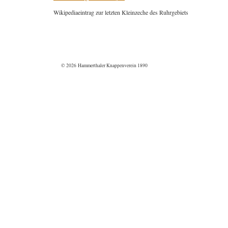
Wikipediaeintrag zur letzten Kleinzeche des Ruhrgebiets
© 2026 Hammerthaler Knappenverein 1890